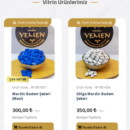
Vitrin Ürünlerimiz
Farklı Gramaj Seçeneği
Farklı Gramaj Seçeneği
ÇOK SATAN
Ürün Kodu : AY-BS-001
Ürün Kodu : AY-BS-004
Mardin Badem Şekeri
Gölge Mardin Badem
(Mavi)
Şekeri
300,00 ₺
350,00 ₺
'dan
'dan
başlayan fiyatlarla...
başlayan fiyatlarla...
İncele/Satın Al
İncele/Satın Al