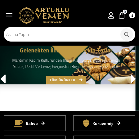
0
Asırlık Kahve Kültürünün İmzası
Dibek’ten Yemen 1453’e, Süryani Kahvesinden Türk Ve Hünkar
Kahvesine… Tarihin Damakta Bıraktığı Eşsiz Kahve Deneyimi.
TÜM ÜRÜNLER
Kahve
Kuruyemiş