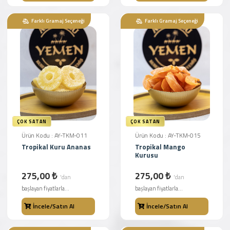
Farklı Gramaj Seçeneği
Farklı Gramaj Seçeneği
ÇOK SATAN
ÇOK SATAN
Ürün Kodu : AY-TKM-011
Ürün Kodu : AY-TKM-015
Tropikal Kuru Ananas
Tropikal Mango
Kurusu
275,00 ₺
275,00 ₺
'dan
'dan
başlayan fiyatlarla...
başlayan fiyatlarla...
İncele/Satın Al
İncele/Satın Al