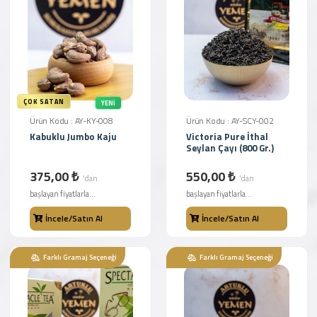
ÇOK SATAN
YENI
Ürün Kodu : AY-KY-008
Ürün Kodu : AY-SCY-002
Kabuklu Jumbo Kaju
Victoria Pure İthal
Seylan Çayı (800 Gr.)
375,00 ₺
550,00 ₺
'dan
'dan
başlayan fiyatlarla...
başlayan fiyatlarla...
İncele/Satın Al
İncele/Satın Al
Farklı Gramaj Seçeneği
Farklı Gramaj Seçeneği