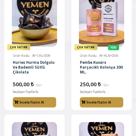
ÇOK SATAN
ÇOK SATAN
YENI
Ürün Kodu : AY-CKL-008
Ürün Kodu : AY-KLN-006
Huries Hurma Dolgulu
Pembe Kuvars
Ve Bademli Sütlü
Parçacıklı Kolonya 200
Çikolata
ML.
500,00 ₺
250,00 ₺
'dan
'dan
başlayan fiyatlarla...
başlayan fiyatlarla...
İncele/Satın Al
İncele/Satın Al