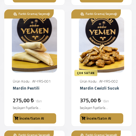
Farklı Gramaj Seçeneği
Farklı Gramaj Seçeneği
ÇOK SATAN
Ürün Kodu : AY-YRS-001
Ürün Kodu : AY-YRS-002
Mardin Pestili
Mardin Cevizli Sucuk
275,00 ₺
375,00 ₺
'dan
'dan
başlayan fiyatlarla...
başlayan fiyatlarla...
İncele/Satın Al
İncele/Satın Al
Farklı Gramaj Seçeneği
Farklı Gramaj Seçeneği