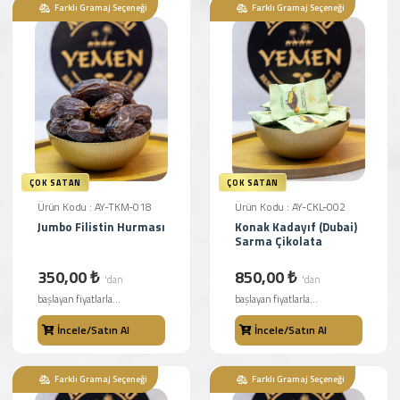
Farklı Gramaj Seçeneği
Farklı Gramaj Seçeneği
ÇOK SATAN
ÇOK SATAN
Ürün Kodu : AY-TKM-018
Ürün Kodu : AY-CKL-002
Jumbo Filistin Hurması
Konak Kadayıf (Dubai)
Sarma Çikolata
350,00 ₺
850,00 ₺
'dan
'dan
başlayan fiyatlarla...
başlayan fiyatlarla...
İncele/Satın Al
İncele/Satın Al
Farklı Gramaj Seçeneği
Farklı Gramaj Seçeneği