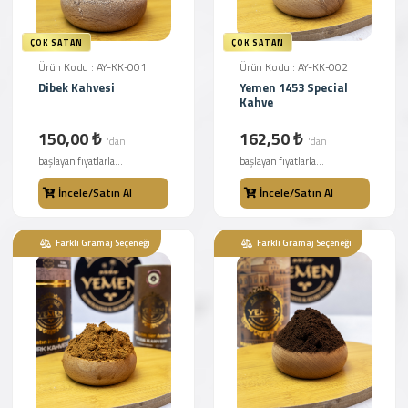
ÇOK SATAN
ÇOK SATAN
Ürün Kodu : AY-KK-001
Ürün Kodu : AY-KK-002
Dibek Kahvesi
Yemen 1453 Special
Kahve
150,00 ₺
162,50 ₺
'dan
'dan
başlayan fiyatlarla...
başlayan fiyatlarla...
İncele/Satın Al
İncele/Satın Al
Farklı Gramaj Seçeneği
Farklı Gramaj Seçeneği