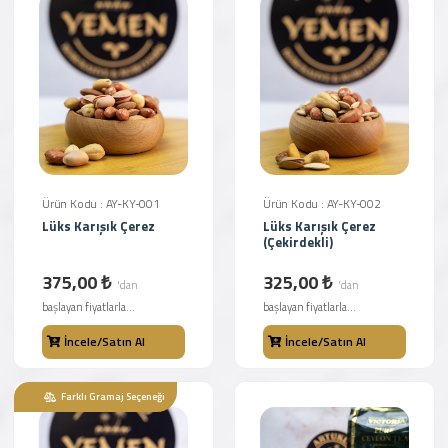
Ürün Kodu : AY-KY-001
Ürün Kodu : AY-KY-002
Lüks Karışık Çerez
Lüks Karışık Çerez
(Çekirdekli)
375,00 ₺
325,00 ₺
'dan
'dan
başlayan fiyatlarla...
başlayan fiyatlarla...
İncele/Satın Al
İncele/Satın Al
Farklı Gramaj Seçeneği