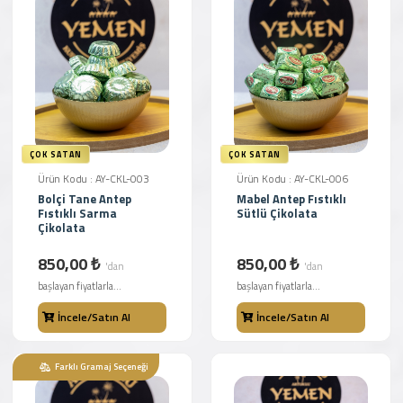
ÇOK SATAN
ÇOK SATAN
Ürün Kodu : AY-CKL-003
Ürün Kodu : AY-CKL-006
Bolçi Tane Antep
Mabel Antep Fıstıklı
Fıstıklı Sarma
Sütlü Çikolata
Çikolata
850,00 ₺
850,00 ₺
'dan
'dan
başlayan fiyatlarla...
başlayan fiyatlarla...
İncele/Satın Al
İncele/Satın Al
Farklı Gramaj Seçeneği