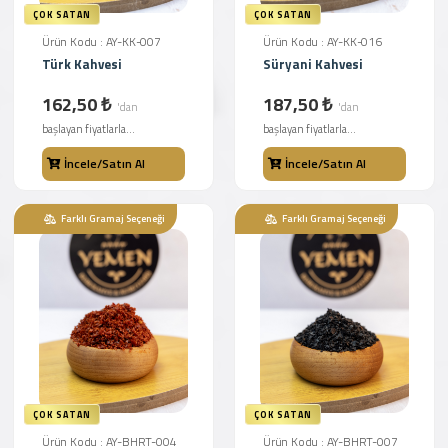
ÇOK SATAN
ÇOK SATAN
Ürün Kodu : AY-KK-007
Ürün Kodu : AY-KK-016
Türk Kahvesi
Süryani Kahvesi
162,50 ₺
187,50 ₺
'dan
'dan
başlayan fiyatlarla...
başlayan fiyatlarla...
İncele/Satın Al
İncele/Satın Al
Farklı Gramaj Seçeneği
Farklı Gramaj Seçeneği
ÇOK SATAN
ÇOK SATAN
Ürün Kodu : AY-BHRT-004
Ürün Kodu : AY-BHRT-007