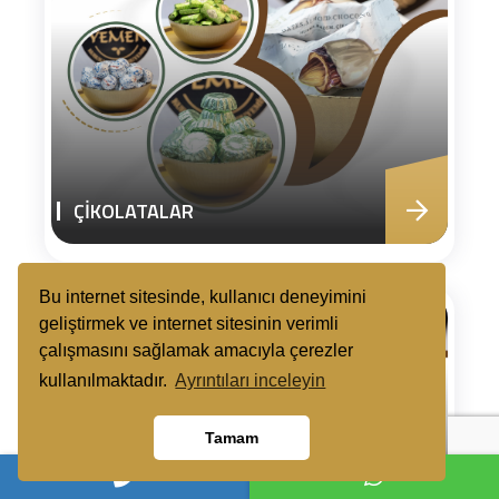
ÇİKOLATALAR
Bu internet sitesinde, kullanıcı deneyimini
geliştirmek ve internet sitesinin verimli
çalışmasını sağlamak amacıyla çerezler
kullanılmaktadır.
Ayrıntıları inceleyin
Tamam