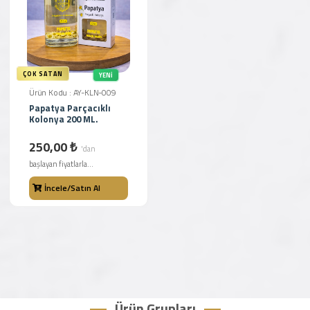
ÇOK SATAN
YENI
Ürün Kodu : AY-KLN-009
Papatya Parçacıklı
Kolonya 200 ML.
250,00 ₺
'dan
başlayan fiyatlarla...
İncele/Satın Al
Ürün Grupları