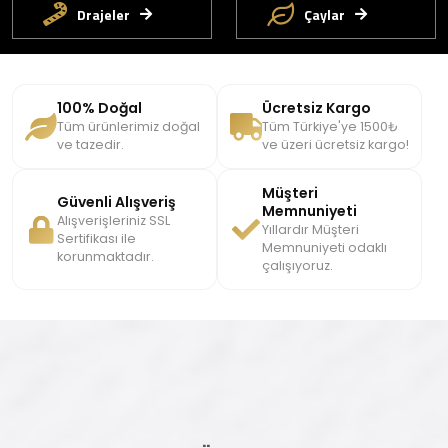
Drajeler
Çaylar
100% Doğal
Ücretsiz Kargo
Tüm ürünlerimiz doğal
Tüm Türkiye'ye 1500₺
ve tazedir.
ve üzeri ücretsiz kargo!
Müşteri
Güvenli Alışveriş
Memnuniyeti
Alışverişleriniz SSL
Yıllardır Müşteri
Sertifikası ile
Memnuniyeti odaklı
korunmaktadır.
çalışıyoruz.