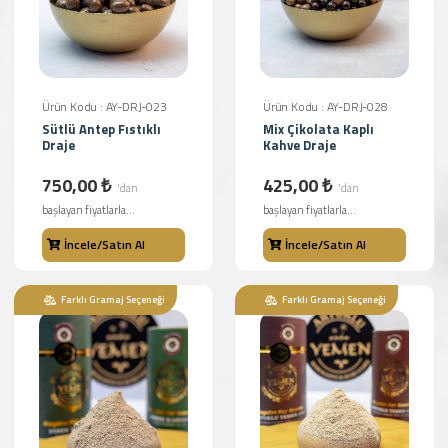
Ürün Kodu : AY-DRJ-023
Ürün Kodu : AY-DRJ-028
Sütlü Antep Fıstıklı
Mix Çikolata Kaplı
Draje
Kahve Draje
750,00 ₺
425,00 ₺
'dan
'dan
başlayan fiyatlarla...
başlayan fiyatlarla...
İncele/Satın Al
İncele/Satın Al
Farklı Gramaj Seçeneği
Farklı Gramaj Seçeneği