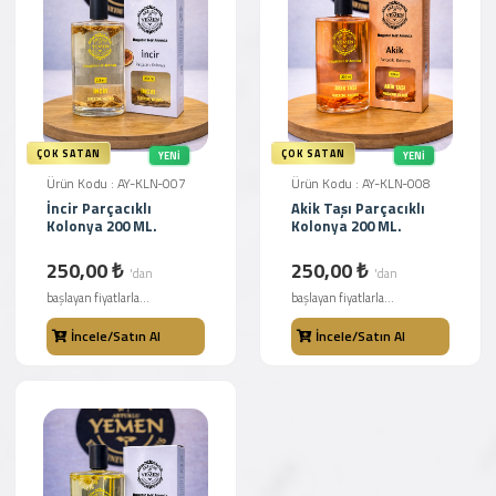
ÇOK SATAN
ÇOK SATAN
YENI
YENI
Ürün Kodu : AY-KLN-007
Ürün Kodu : AY-KLN-008
İncir Parçacıklı
Akik Taşı Parçacıklı
Kolonya 200 ML.
Kolonya 200 ML.
250,00 ₺
250,00 ₺
'dan
'dan
başlayan fiyatlarla...
başlayan fiyatlarla...
İncele/Satın Al
İncele/Satın Al