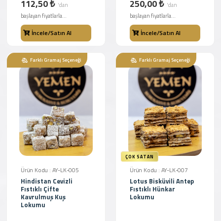
112,50 ₺
250,00 ₺
'dan
'dan
başlayan fiyatlarla...
başlayan fiyatlarla...
İncele/Satın Al
İncele/Satın Al
Farklı Gramaj Seçeneği
Farklı Gramaj Seçeneği
ÇOK SATAN
Ürün Kodu : AY-LK-005
Ürün Kodu : AY-LK-007
Hindistan Cevizli
Lotus Bisküvili Antep
Fıstıklı Çifte
Fıstıklı Hünkar
Kavrulmuş Kuş
Lokumu
Lokumu