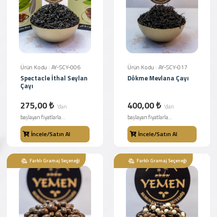
Ürün Kodu : AY-SCY-006
Ürün Kodu : AY-SCY-017
Spectacle İthal Seylan
Dökme Mevlana Çayı
Çayı
275,00 ₺
400,00 ₺
'dan
'dan
başlayan fiyatlarla...
başlayan fiyatlarla...
İncele/Satın Al
İncele/Satın Al
Farklı Gramaj Seçeneği
Farklı Gramaj Seçeneği