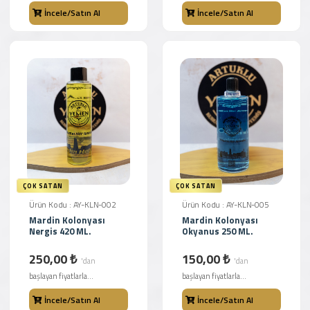
İncele/Satın Al
İncele/Satın Al
ÇOK SATAN
ÇOK SATAN
Ürün Kodu : AY-KLN-002
Ürün Kodu : AY-KLN-005
Mardin Kolonyası
Mardin Kolonyası
Nergis 420 ML.
Okyanus 250 ML.
250,00 ₺
150,00 ₺
'dan
'dan
başlayan fiyatlarla...
başlayan fiyatlarla...
İncele/Satın Al
İncele/Satın Al