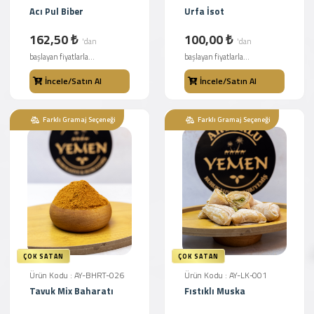
Acı Pul Biber
Urfa İsot
162,50 ₺
100,00 ₺
'dan
'dan
başlayan fiyatlarla...
başlayan fiyatlarla...
İncele/Satın Al
İncele/Satın Al
Farklı Gramaj Seçeneği
Farklı Gramaj Seçeneği
ÇOK SATAN
ÇOK SATAN
Ürün Kodu : AY-BHRT-026
Ürün Kodu : AY-LK-001
Tavuk Mix Baharatı
Fıstıklı Muska