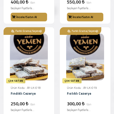
400,00 ₺
550,00 ₺
'dan
'dan
başlayan fiyatlarla...
başlayan fiyatlarla...
İncele/Satın Al
İncele/Satın Al
Farklı Gramaj Seçeneği
Farklı Gramaj Seçeneği
ÇOK SATAN
ÇOK SATAN
Ürün Kodu : AY-LK-018
Ürün Kodu : AY-LK-019
Fındıklı Cezerye
Fıstıklı Cezerye
250,00 ₺
300,00 ₺
'dan
'dan
başlayan fiyatlarla...
başlayan fiyatlarla...