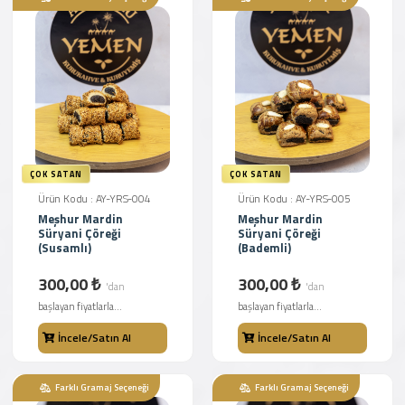
ÇOK SATAN
ÇOK SATAN
Ürün Kodu : AY-YRS-004
Ürün Kodu : AY-YRS-005
Meşhur Mardin
Meşhur Mardin
Süryani Çöreği
Süryani Çöreği
(Susamlı)
(Bademli)
300,00 ₺
300,00 ₺
'dan
'dan
başlayan fiyatlarla...
başlayan fiyatlarla...
İncele/Satın Al
İncele/Satın Al
Farklı Gramaj Seçeneği
Farklı Gramaj Seçeneği