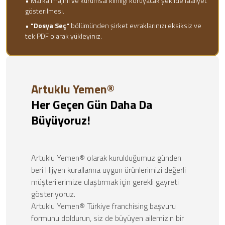
• Marka imajını ve kurumsal kimliği koruyacak şekilde faaliyet
gösterilmesi.
•
"Dosya Seç"
bölümünden şirket evraklarınızı eksiksiz ve
tek PDF olarak yükleyiniz.
Artuklu Yemen®
Her Geçen Gün Daha Da
Büyüyoruz!
Artuklu Yemen® olarak kurulduğumuz günden
beri Hijyen kurallarına uygun ürünlerimizi değerli
müşterilerimize ulaştırmak için gerekli gayreti
gösteriyoruz.
Artuklu Yemen® Türkiye franchising başvuru
formunu doldurun, siz de büyüyen ailemizin bir