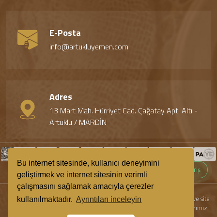
E-Posta
info@artukluyemen.com
Adres
13 Mart Mah. Hürriyet Cad. Çağatay Apt. Altı -
Artuklu / MARDİN
Bu internet sitesinde, kullanıcı deneyimini
🔒 265bit SSL ile Güvenli Alışveriş
geliştirmek ve internet sitesinin verimli
çalışmasını sağlamak amacıyla çerezler
Copyright © 2026 Artuklu Yemen | Tüm hakları saklıdır! Ürün resimleri ve site
kullanılmaktadır.
Ayrıntıları inceleyin
içeriğinin kopyalanması, çoğaltılması ve dağıtılması halinde yasal haklarımız