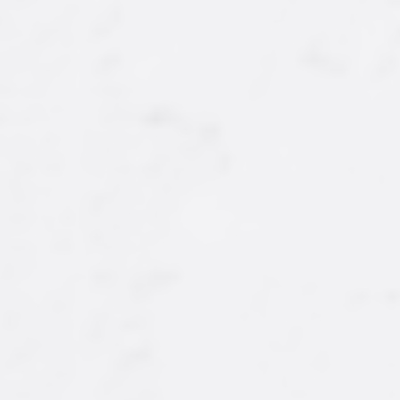
ÇOK SATAN
ÇOK SATAN
YENI
Ürün Kodu : AY-CKL-008
Ürün Kodu : AY-KLN-006
Huries Hurma Dolgulu
Pembe Kuvars
Ve Bademli Sütlü
Parçacıklı Kolonya 200
Çikolata
ML.
500,00 ₺
250,00 ₺
'dan
'dan
başlayan fiyatlarla...
başlayan fiyatlarla...
İncele/Satın Al
İncele/Satın Al