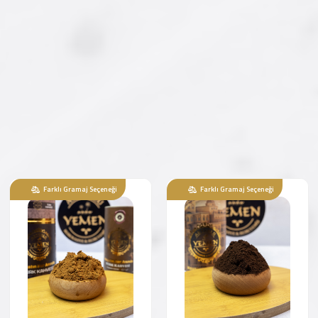
ÇOK SATAN
ÇOK SATAN
Ürün Kodu : AY-KK-001
Ürün Kodu : AY-KK-002
Dibek Kahvesi
Yemen 1453 Special
Kahve
150,00 ₺
162,50 ₺
'dan
'dan
başlayan fiyatlarla...
başlayan fiyatlarla...
İncele/Satın Al
İncele/Satın Al
Farklı Gramaj Seçeneği
Farklı Gramaj Seçeneği