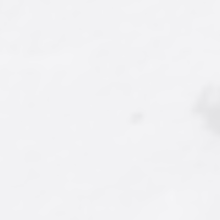
Ürün Kodu : AY-DRJ-023
Ürün Kodu : AY-DRJ-028
Sütlü Antep Fıstıklı
Mix Çikolata Kaplı
Draje
Kahve Draje
750,00 ₺
425,00 ₺
'dan
'dan
başlayan fiyatlarla...
başlayan fiyatlarla...
İncele/Satın Al
İncele/Satın Al
Farklı Gramaj Seçeneği
Farklı Gramaj Seçeneği