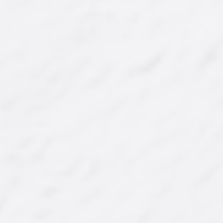
Ürün Kodu : AY-KY-001
Ürün Kodu : AY-KY-002
Lüks Karışık Çerez
Lüks Karışık Çerez
(Çekirdekli)
375,00 ₺
325,00 ₺
'dan
'dan
başlayan fiyatlarla...
başlayan fiyatlarla...
İncele/Satın Al
İncele/Satın Al
Farklı Gramaj Seçeneği