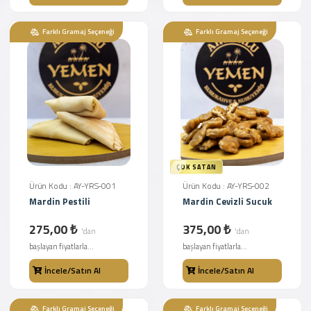
Farklı Gramaj Seçeneği
Farklı Gramaj Seçeneği
ÇOK SATAN
Ürün Kodu : AY-YRS-001
Ürün Kodu : AY-YRS-002
Mardin Pestili
Mardin Cevizli Sucuk
275,00 ₺
375,00 ₺
'dan
'dan
başlayan fiyatlarla...
başlayan fiyatlarla...
İncele/Satın Al
İncele/Satın Al
Farklı Gramaj Seçeneği
Farklı Gramaj Seçeneği