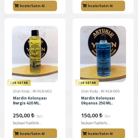
İncele/Satın Al
İncele/Satın Al
ÇOK SATAN
ÇOK SATAN
Ürün Kodu : AY-KLN-002
Ürün Kodu : AY-KLN-005
Mardin Kolonyası
Mardin Kolonyası
Nergis 420 ML.
Okyanus 250 ML.
250,00 ₺
150,00 ₺
'dan
'dan
başlayan fiyatlarla...
başlayan fiyatlarla...
İncele/Satın Al
İncele/Satın Al