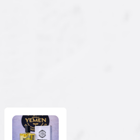
ÇOK SATAN
ÇOK SATAN
YENI
YENI
Ürün Kodu : AY-KLN-007
Ürün Kodu : AY-KLN-008
İncir Parçacıklı
Akik Taşı Parçacıklı
Kolonya 200 ML.
Kolonya 200 ML.
250,00 ₺
250,00 ₺
'dan
'dan
başlayan fiyatlarla...
başlayan fiyatlarla...
İncele/Satın Al
İncele/Satın Al