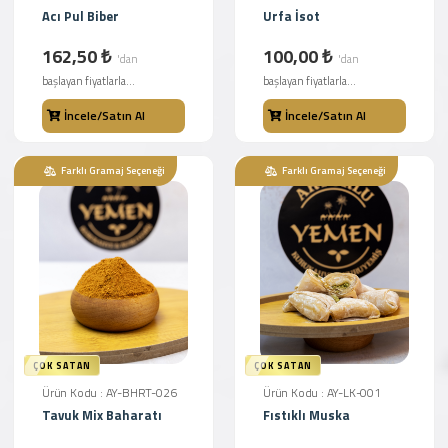
Acı Pul Biber
Urfa İsot
162,50 ₺
100,00 ₺
'dan
'dan
başlayan fiyatlarla...
başlayan fiyatlarla...
İncele/Satın Al
İncele/Satın Al
Farklı Gramaj Seçeneği
Farklı Gramaj Seçeneği
ÇOK SATAN
ÇOK SATAN
Ürün Kodu : AY-BHRT-026
Ürün Kodu : AY-LK-001
Tavuk Mix Baharatı
Fıstıklı Muska