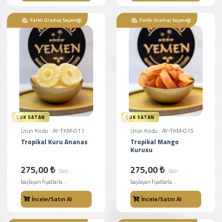
Farklı Gramaj Seçeneği
Farklı Gramaj Seçeneği
ÇOK SATAN
ÇOK SATAN
Ürün Kodu : AY-TKM-011
Ürün Kodu : AY-TKM-015
Tropikal Kuru Ananas
Tropikal Mango
Kurusu
275,00 ₺
275,00 ₺
'dan
'dan
başlayan fiyatlarla...
başlayan fiyatlarla...
İncele/Satın Al
İncele/Satın Al