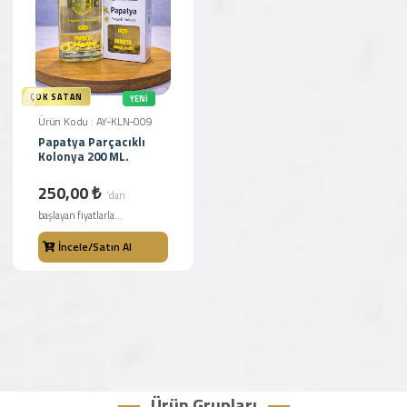
ÇOK SATAN
YENI
Ürün Kodu : AY-KLN-009
Papatya Parçacıklı
Kolonya 200 ML.
250,00 ₺
'dan
başlayan fiyatlarla...
İncele/Satın Al
Ürün Grupları