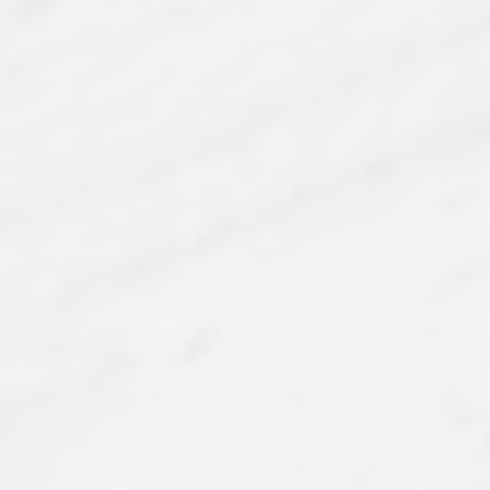
ÇOK SATAN
ÇOK SATAN
Ürün Kodu : AY-CKL-003
Ürün Kodu : AY-CKL-006
Bolçi Tane Antep
Mabel Antep Fıstıklı
Fıstıklı Sarma
Sütlü Çikolata
Çikolata
850,00 ₺
850,00 ₺
'dan
'dan
başlayan fiyatlarla...
başlayan fiyatlarla...
İncele/Satın Al
İncele/Satın Al
Farklı Gramaj Seçeneği