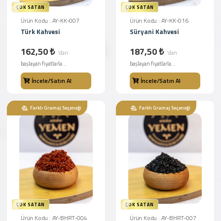
ÇOK SATAN
ÇOK SATAN
Ürün Kodu : AY-KK-007
Ürün Kodu : AY-KK-016
Türk Kahvesi
Süryani Kahvesi
162,50 ₺
187,50 ₺
'dan
'dan
başlayan fiyatlarla...
başlayan fiyatlarla...
İncele/Satın Al
İncele/Satın Al
Farklı Gramaj Seçeneği
Farklı Gramaj Seçeneği
ÇOK SATAN
ÇOK SATAN
Ürün Kodu : AY-BHRT-004
Ürün Kodu : AY-BHRT-007