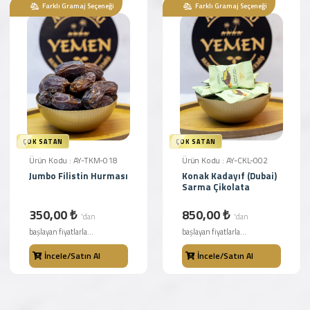
Farklı Gramaj Seçeneği
Farklı Gramaj Seçeneği
ÇOK SATAN
ÇOK SATAN
Ürün Kodu : AY-TKM-018
Ürün Kodu : AY-CKL-002
Jumbo Filistin Hurması
Konak Kadayıf (Dubai)
Sarma Çikolata
350,00 ₺
850,00 ₺
'dan
'dan
başlayan fiyatlarla...
başlayan fiyatlarla...
İncele/Satın Al
İncele/Satın Al
Farklı Gramaj Seçeneği
Farklı Gramaj Seçeneği