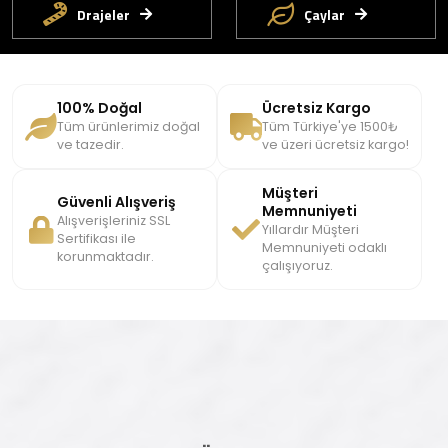
Drajeler
Çaylar
100% Doğal
Ücretsiz Kargo
Tüm ürünlerimiz doğal
Tüm Türkiye'ye 1500₺
ve tazedir.
ve üzeri ücretsiz kargo!
Müşteri
Güvenli Alışveriş
Memnuniyeti
Alışverişleriniz SSL
Yıllardır Müşteri
Sertifikası ile
Memnuniyeti odaklı
korunmaktadır.
çalışıyoruz.