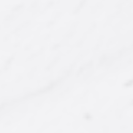
ÇOK SATAN
YENI
Ürün Kodu : AY-KY-008
Ürün Kodu : AY-SCY-002
Kabuklu Jumbo Kaju
Victoria Pure İthal
Seylan Çayı (800 Gr.)
375,00 ₺
550,00 ₺
'dan
'dan
başlayan fiyatlarla...
başlayan fiyatlarla...
İncele/Satın Al
İncele/Satın Al
Farklı Gramaj Seçeneği
Farklı Gramaj Seçeneği