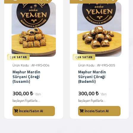
ÇOK SATAN
ÇOK SATAN
Ürün Kodu : AY-YRS-004
Ürün Kodu : AY-YRS-005
Meşhur Mardin
Meşhur Mardin
Süryani Çöreği
Süryani Çöreği
(Susamlı)
(Bademli)
300,00 ₺
300,00 ₺
'dan
'dan
başlayan fiyatlarla...
başlayan fiyatlarla...
İncele/Satın Al
İncele/Satın Al
Farklı Gramaj Seçeneği
Farklı Gramaj Seçeneği