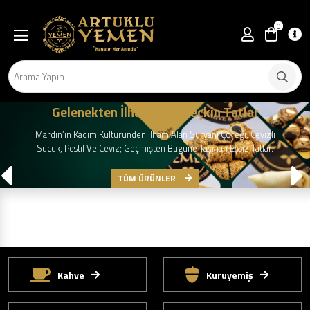
0
Gelenekten İlham Alan Seçkin Tatlar
Mardin’in Kadim Kültüründen Ilham Alan Süryani Çöreği, Cevizli
Sucuk, Pestil Ve Ceviz; Geçmişten Bugüne Taşınan Eşsiz Tatlar.
TÜM ÜRÜNLER
Kahve
Kuruyemiş