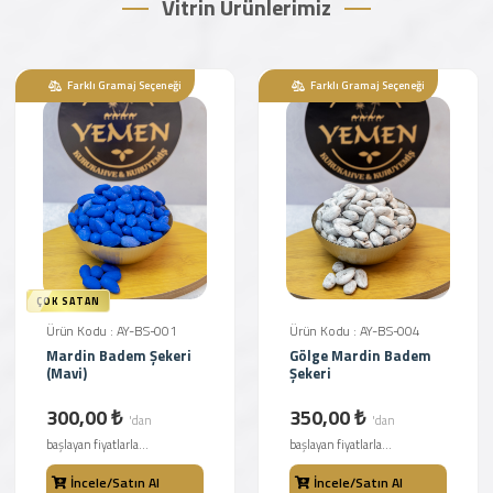
Vitrin Ürünlerimiz
Farklı Gramaj Seçeneği
Farklı Gramaj Seçeneği
ÇOK SATAN
Ürün Kodu : AY-BS-001
Ürün Kodu : AY-BS-004
Mardin Badem Şekeri
Gölge Mardin Badem
(Mavi)
Şekeri
300,00 ₺
350,00 ₺
'dan
'dan
başlayan fiyatlarla...
başlayan fiyatlarla...
İncele/Satın Al
İncele/Satın Al