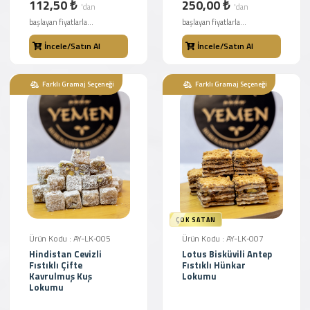
112,50 ₺
250,00 ₺
'dan
'dan
başlayan fiyatlarla...
başlayan fiyatlarla...
İncele/Satın Al
İncele/Satın Al
Farklı Gramaj Seçeneği
Farklı Gramaj Seçeneği
ÇOK SATAN
Ürün Kodu : AY-LK-005
Ürün Kodu : AY-LK-007
Hindistan Cevizli
Lotus Bisküvili Antep
Fıstıklı Çifte
Fıstıklı Hünkar
Kavrulmuş Kuş
Lokumu
Lokumu