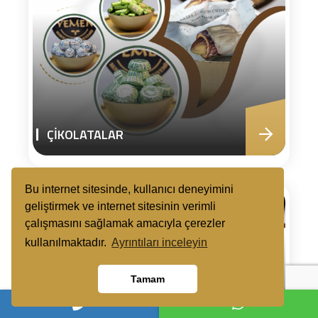
ÇİKOLATALAR
Bu internet sitesinde, kullanıcı deneyimini
geliştirmek ve internet sitesinin verimli
çalışmasını sağlamak amacıyla çerezler
kullanılmaktadır.
Ayrıntıları inceleyin
Tamam