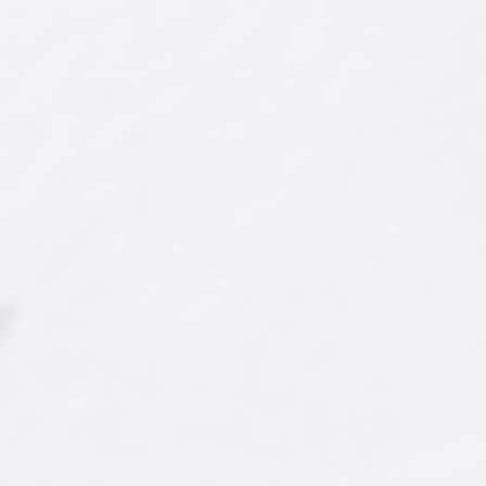
Ürün Kodu : AY-SCY-006
Ürün Kodu : AY-SCY-017
Spectacle İthal Seylan
Dökme Mevlana Çayı
Çayı
275,00 ₺
400,00 ₺
'dan
'dan
başlayan fiyatlarla...
başlayan fiyatlarla...
İncele/Satın Al
İncele/Satın Al
Farklı Gramaj Seçeneği
Farklı Gramaj Seçeneği