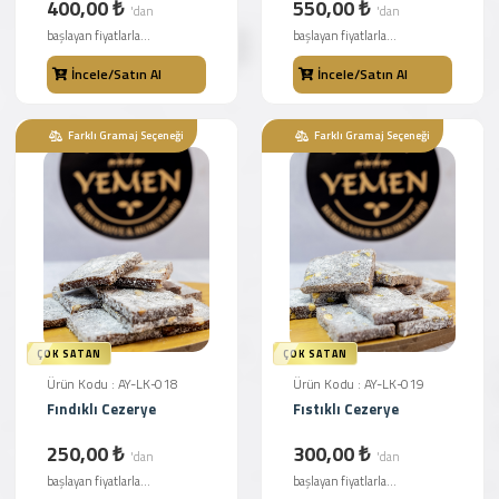
400,00 ₺
550,00 ₺
'dan
'dan
başlayan fiyatlarla...
başlayan fiyatlarla...
İncele/Satın Al
İncele/Satın Al
Farklı Gramaj Seçeneği
Farklı Gramaj Seçeneği
ÇOK SATAN
ÇOK SATAN
Ürün Kodu : AY-LK-018
Ürün Kodu : AY-LK-019
Fındıklı Cezerye
Fıstıklı Cezerye
250,00 ₺
300,00 ₺
'dan
'dan
başlayan fiyatlarla...
başlayan fiyatlarla...