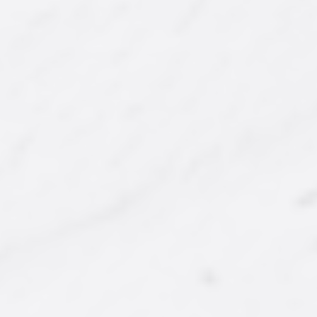
ÇOK SATAN
YENI
Ürün Kodu : AY-KY-008
Ürün Kodu : AY-SCY-002
Kabuklu Jumbo Kaju
Victoria Pure İthal
Seylan Çayı (800 Gr.)
375,00 ₺
550,00 ₺
'dan
'dan
başlayan fiyatlarla...
başlayan fiyatlarla...
İncele/Satın Al
İncele/Satın Al
Farklı Gramaj Seçeneği
Farklı Gramaj Seçeneği