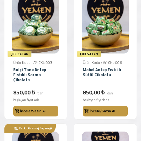
ÇOK SATAN
ÇOK SATAN
Ürün Kodu : AY-CKL-003
Ürün Kodu : AY-CKL-006
Bolçi Tane Antep
Mabel Antep Fıstıklı
Fıstıklı Sarma
Sütlü Çikolata
Çikolata
850,00 ₺
850,00 ₺
'dan
'dan
başlayan fiyatlarla...
başlayan fiyatlarla...
İncele/Satın Al
İncele/Satın Al
Farklı Gramaj Seçeneği