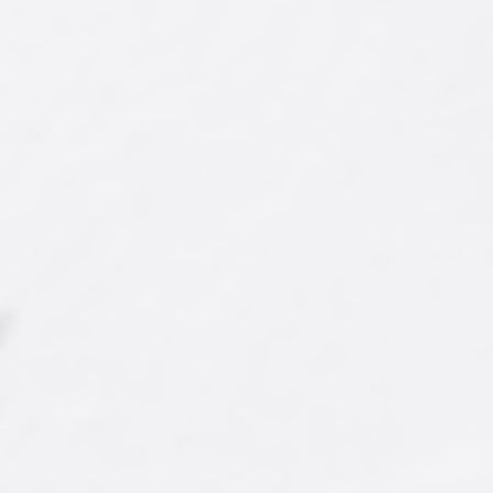
Ürün Kodu : AY-SCY-006
Ürün Kodu : AY-SCY-017
Spectacle İthal Seylan
Dökme Mevlana Çayı
Çayı
275,00 ₺
400,00 ₺
'dan
'dan
başlayan fiyatlarla...
başlayan fiyatlarla...
İncele/Satın Al
İncele/Satın Al
Farklı Gramaj Seçeneği
Farklı Gramaj Seçeneği