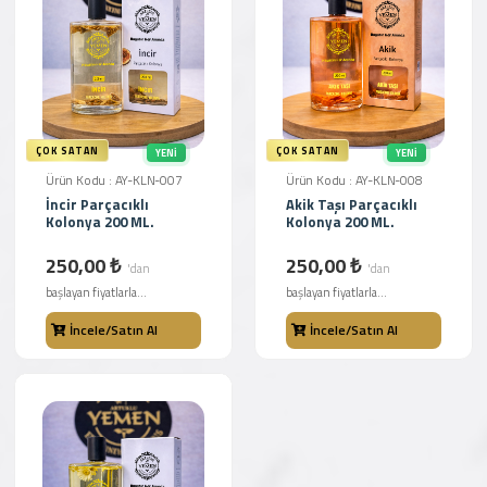
ÇOK SATAN
ÇOK SATAN
YENI
YENI
Ürün Kodu : AY-KLN-007
Ürün Kodu : AY-KLN-008
İncir Parçacıklı
Akik Taşı Parçacıklı
Kolonya 200 ML.
Kolonya 200 ML.
250,00 ₺
250,00 ₺
'dan
'dan
başlayan fiyatlarla...
başlayan fiyatlarla...
İncele/Satın Al
İncele/Satın Al