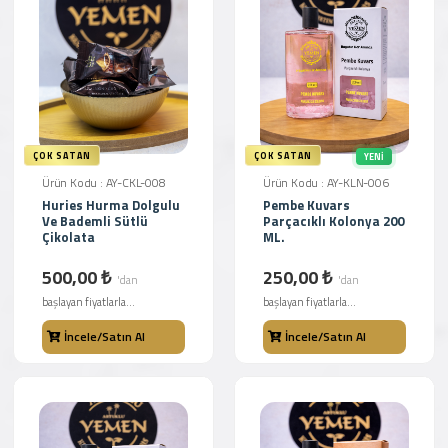
ÇOK SATAN
ÇOK SATAN
YENI
Ürün Kodu : AY-CKL-008
Ürün Kodu : AY-KLN-006
Huries Hurma Dolgulu
Pembe Kuvars
Ve Bademli Sütlü
Parçacıklı Kolonya 200
Çikolata
ML.
500,00 ₺
250,00 ₺
'dan
'dan
başlayan fiyatlarla...
başlayan fiyatlarla...
İncele/Satın Al
İncele/Satın Al