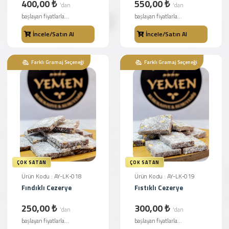
400,00 ₺
550,00 ₺
'dan
'dan
başlayan fiyatlarla...
başlayan fiyatlarla...
İncele/Satın Al
İncele/Satın Al
Farklı Gramaj Seçeneği
Farklı Gramaj Seçeneği
ÇOK SATAN
ÇOK SATAN
Ürün Kodu : AY-LK-018
Ürün Kodu : AY-LK-019
Fındıklı Cezerye
Fıstıklı Cezerye
250,00 ₺
300,00 ₺
'dan
'dan
başlayan fiyatlarla...
başlayan fiyatlarla...