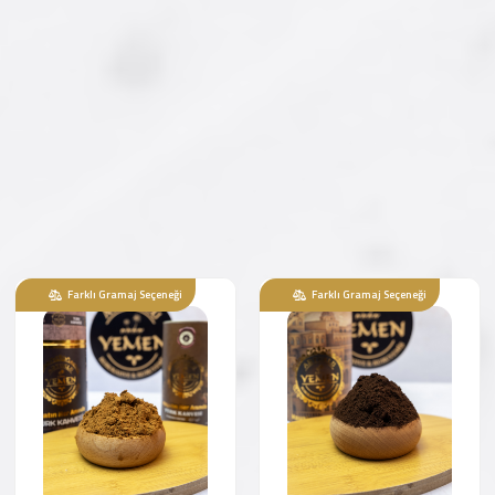
ÇOK SATAN
ÇOK SATAN
Ürün Kodu : AY-KK-001
Ürün Kodu : AY-KK-002
Dibek Kahvesi
Yemen 1453 Special
Kahve
150,00 ₺
162,50 ₺
'dan
'dan
başlayan fiyatlarla...
başlayan fiyatlarla...
İncele/Satın Al
İncele/Satın Al
Farklı Gramaj Seçeneği
Farklı Gramaj Seçeneği