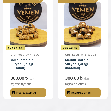
ÇOK SATAN
ÇOK SATAN
Ürün Kodu : AY-YRS-004
Ürün Kodu : AY-YRS-005
Meşhur Mardin
Meşhur Mardin
Süryani Çöreği
Süryani Çöreği
(Susamlı)
(Bademli)
300,00 ₺
300,00 ₺
'dan
'dan
başlayan fiyatlarla...
başlayan fiyatlarla...
İncele/Satın Al
İncele/Satın Al
Farklı Gramaj Seçeneği
Farklı Gramaj Seçeneği