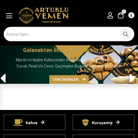
0
Gelenekten İlham Alan Seçkin Tatlar
Mardin’in Kadim Kültüründen Ilham Alan Süryani Çöreği, Cevizli
Sucuk, Pestil Ve Ceviz; Geçmişten Bugüne Taşınan Eşsiz Tatlar.
TÜM ÜRÜNLER
Kahve
Kuruyemiş