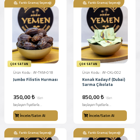
Farklı Gramaj Seçeneği
Farklı Gramaj Seçeneği
ÇOK SATAN
ÇOK SATAN
Ürün Kodu : AY-TKM-018
Ürün Kodu : AY-CKL-002
Jumbo Filistin Hurması
Konak Kadayıf (Dubai)
Sarma Çikolata
350,00 ₺
850,00 ₺
'dan
'dan
başlayan fiyatlarla...
başlayan fiyatlarla...
İncele/Satın Al
İncele/Satın Al
Farklı Gramaj Seçeneği
Farklı Gramaj Seçeneği