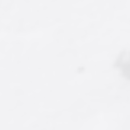
Ürün Kodu : AY-DRJ-023
Ürün Kodu : AY-DRJ-028
Sütlü Antep Fıstıklı
Mix Çikolata Kaplı
Draje
Kahve Draje
750,00 ₺
425,00 ₺
'dan
'dan
başlayan fiyatlarla...
başlayan fiyatlarla...
İncele/Satın Al
İncele/Satın Al
Farklı Gramaj Seçeneği
Farklı Gramaj Seçeneği