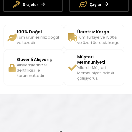
Drajeler
Çaylar
100% Doğal
Ücretsiz Kargo
Tüm ürünlerimiz doğal
Tüm Türkiye'ye 1500₺
ve tazedir.
ve üzeri ücretsiz kargo!
Müşteri
Güvenli Alışveriş
Memnuniyeti
Alışverişleriniz SSL
Yıllardır Müşteri
Sertifikası ile
Memnuniyeti odaklı
korunmaktadır.
çalışıyoruz.