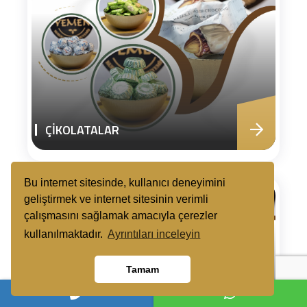
ÇİKOLATALAR
Bu internet sitesinde, kullanıcı deneyimini
geliştirmek ve internet sitesinin verimli
çalışmasını sağlamak amacıyla çerezler
kullanılmaktadır.
Ayrıntıları inceleyin
Tamam