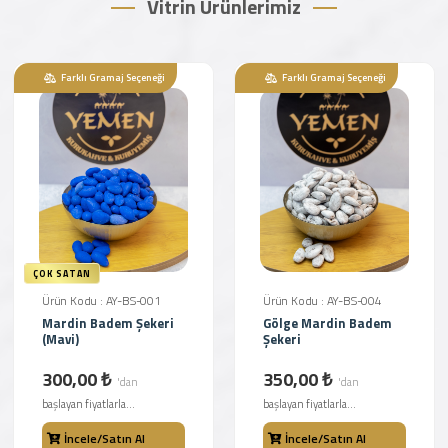
Vitrin Ürünlerimiz
Farklı Gramaj Seçeneği
Farklı Gramaj Seçeneği
ÇOK SATAN
Ürün Kodu : AY-BS-001
Ürün Kodu : AY-BS-004
Mardin Badem Şekeri
Gölge Mardin Badem
(Mavi)
Şekeri
300,00 ₺
350,00 ₺
'dan
'dan
başlayan fiyatlarla...
başlayan fiyatlarla...
İncele/Satın Al
İncele/Satın Al