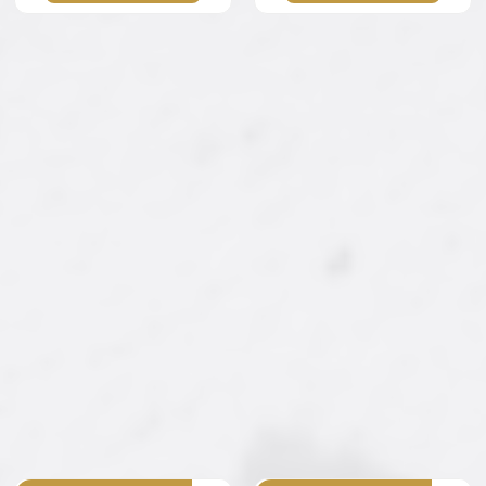
Farklı Gramaj Seçeneği
Farklı Gramaj Seçeneği
ÇOK SATAN
ÇOK SATAN
Ürün Kodu : AY-TKM-011
Ürün Kodu : AY-TKM-015
Tropikal Kuru Ananas
Tropikal Mango
Kurusu
275,00 ₺
275,00 ₺
'dan
'dan
başlayan fiyatlarla...
başlayan fiyatlarla...
İncele/Satın Al
İncele/Satın Al