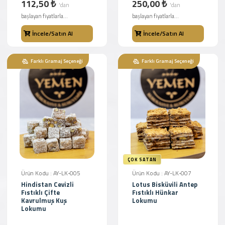
112,50 ₺
250,00 ₺
'dan
'dan
başlayan fiyatlarla...
başlayan fiyatlarla...
İncele/Satın Al
İncele/Satın Al
Farklı Gramaj Seçeneği
Farklı Gramaj Seçeneği
ÇOK SATAN
Ürün Kodu : AY-LK-005
Ürün Kodu : AY-LK-007
Hindistan Cevizli
Lotus Bisküvili Antep
Fıstıklı Çifte
Fıstıklı Hünkar
Kavrulmuş Kuş
Lokumu
Lokumu