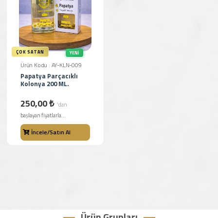
ÇOK SATAN
YENI
Ürün Kodu : AY-KLN-009
Papatya Parçacıklı
Kolonya 200 ML.
250,00 ₺
'dan
başlayan fiyatlarla...
İncele/Satın Al
Ürün Grupları