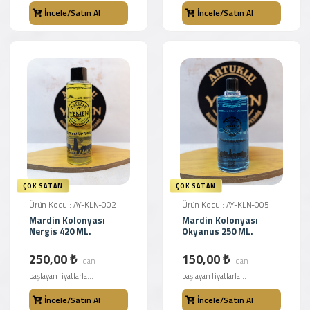
İncele/Satın Al
İncele/Satın Al
ÇOK SATAN
ÇOK SATAN
Ürün Kodu : AY-KLN-002
Ürün Kodu : AY-KLN-005
Mardin Kolonyası
Mardin Kolonyası
Nergis 420 ML.
Okyanus 250 ML.
250,00 ₺
150,00 ₺
'dan
'dan
başlayan fiyatlarla...
başlayan fiyatlarla...
İncele/Satın Al
İncele/Satın Al