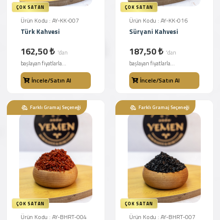
ÇOK SATAN
ÇOK SATAN
Ürün Kodu : AY-KK-007
Ürün Kodu : AY-KK-016
Türk Kahvesi
Süryani Kahvesi
162,50 ₺
187,50 ₺
'dan
'dan
başlayan fiyatlarla...
başlayan fiyatlarla...
İncele/Satın Al
İncele/Satın Al
Farklı Gramaj Seçeneği
Farklı Gramaj Seçeneği
ÇOK SATAN
ÇOK SATAN
Ürün Kodu : AY-BHRT-004
Ürün Kodu : AY-BHRT-007