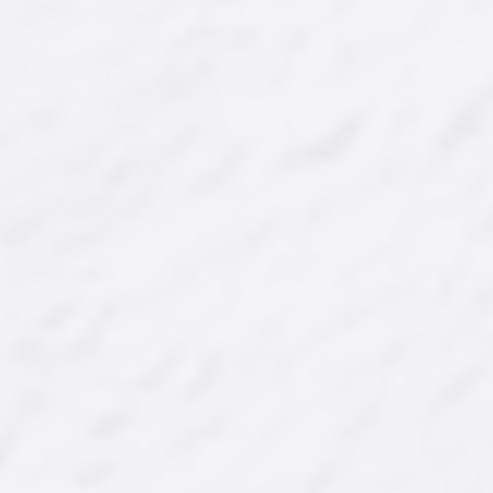
Ürün Kodu : AY-KY-001
Ürün Kodu : AY-KY-002
Lüks Karışık Çerez
Lüks Karışık Çerez
(Çekirdekli)
375,00 ₺
325,00 ₺
'dan
'dan
başlayan fiyatlarla...
başlayan fiyatlarla...
İncele/Satın Al
İncele/Satın Al
Farklı Gramaj Seçeneği