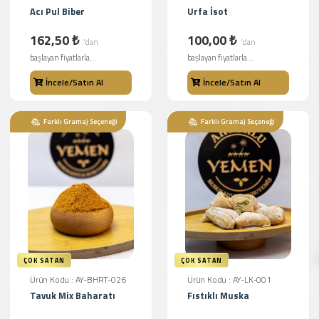
Acı Pul Biber
Urfa İsot
162,50 ₺
100,00 ₺
'dan
'dan
başlayan fiyatlarla...
başlayan fiyatlarla...
İncele/Satın Al
İncele/Satın Al
Farklı Gramaj Seçeneği
Farklı Gramaj Seçeneği
ÇOK SATAN
ÇOK SATAN
Ürün Kodu : AY-BHRT-026
Ürün Kodu : AY-LK-001
Tavuk Mix Baharatı
Fıstıklı Muska