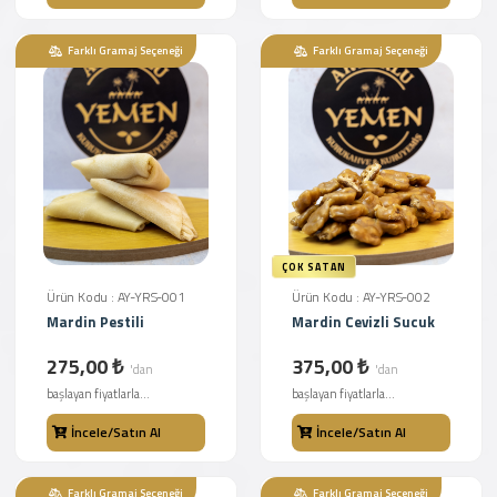
Farklı Gramaj Seçeneği
Farklı Gramaj Seçeneği
ÇOK SATAN
Ürün Kodu : AY-YRS-001
Ürün Kodu : AY-YRS-002
Mardin Pestili
Mardin Cevizli Sucuk
275,00 ₺
375,00 ₺
'dan
'dan
başlayan fiyatlarla...
başlayan fiyatlarla...
İncele/Satın Al
İncele/Satın Al
Farklı Gramaj Seçeneği
Farklı Gramaj Seçeneği