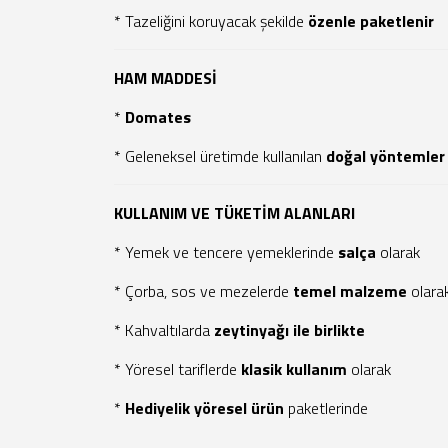
* Tazeliğini koruyacak şekilde
özenle paketlenir
HAM MADDESİ
*
Domates
* Geleneksel üretimde kullanılan
doğal yöntemler
KULLANIM VE TÜKETİM ALANLARI
* Yemek ve tencere yemeklerinde
salça
olarak
* Çorba, sos ve mezelerde
temel malzeme
olara
* Kahvaltılarda
zeytinyağı ile birlikte
* Yöresel tariflerde
klasik kullanım
olarak
*
Hediyelik yöresel ürün
paketlerinde