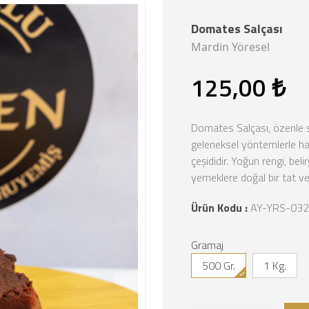
Farklı Gramaj Seçeneği
Domates Salçası
Mardi̇n Yöresel
125,00 ₺
Domates Salçası, özenle 
geleneksel yöntemlerle haz
çeşididir. Yoğun rengi, be
yemeklere doğal bir tat ve
Ürün Kodu :
AY-YRS-032
Gramaj
500 Gr.
1 Kg.