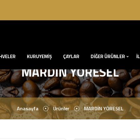
HVELER
KURUYEMİŞ
ÇAYLAR
DİĞER ÜRÜNLER
İ
MARDİN YÖRESEL
Anasayfa
Ürünler
MARDİN YÖRESEL