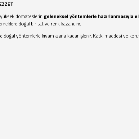
LEZZET
ı yüksek domateslerin
geleneksel yöntemlerle hazırlanmasıyla eld
eklere doğal bir tat ve renk kazandırır.
e doğal yöntemlerle kıvam alana kadar işlenir. Katkı maddesi ve kor