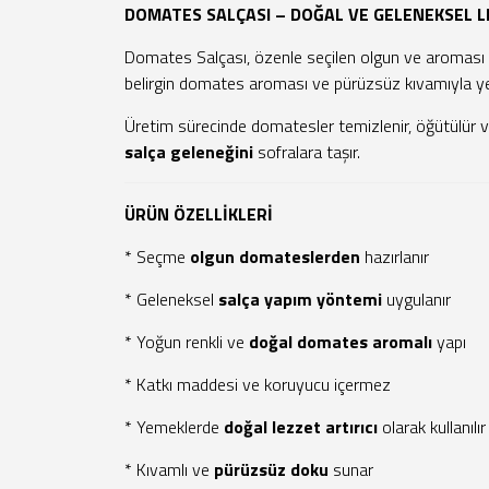
DOMATES SALÇASI – DOĞAL VE GELENEKSEL 
Domates Salçası, özenle seçilen olgun ve aromas
belirgin domates aroması ve pürüzsüz kıvamıyla yem
Üretim sürecinde domatesler temizlenir, öğütülür v
salça geleneğini
sofralara taşır.
ÜRÜN ÖZELLİKLERİ
* Seçme
olgun domateslerden
hazırlanır
* Geleneksel
salça yapım yöntemi
uygulanır
* Yoğun renkli ve
doğal domates aromalı
yapı
* Katkı maddesi ve koruyucu içermez
* Yemeklerde
doğal lezzet artırıcı
olarak kullanılır
* Kıvamlı ve
pürüzsüz doku
sunar