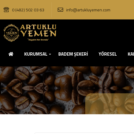
0 (482) 502 03 63
info@artukluyemen.com
KURUMSAL
BADEM ŞEKERİ
YÖRESEL
KA