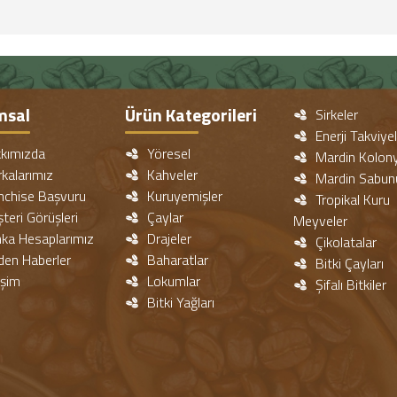
msal
Ürün Kategorileri
Sirkeler
Enerji Takviyel
kımızda
Yöresel
Mardin Kolony
kalarımız
Kahveler
Mardin Sabun
nchise Başvuru
Kuruyemişler
Tropikal Kuru
eri Görüşleri
Çaylar
Meyveler
ka Hesaplarımız
Drajeler
Çikolatalar
den Haberler
Baharatlar
Bitki Çayları
işim
Lokumlar
Şifalı Bitkiler
Bitki Yağları