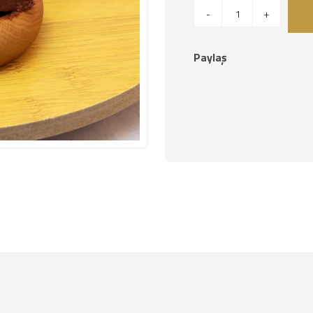
-
+
Paylaş