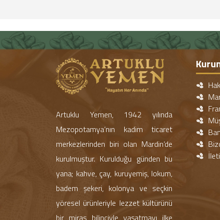
Kuru
Hak
Mar
Fra
Artuklu Yemen, 1942 yılında
Müşt
Mezopotamya’nın kadim ticaret
Ban
merkezlerinden biri olan Mardin’de
Biz
İlet
kurulmuştur. Kurulduğu günden bu
yana; kahve, çay, kuruyemiş, lokum,
badem şekeri, kolonya ve seçkin
yöresel ürünleriyle lezzet kültürünü
bir miras bilinciyle yaşatmayı ilke