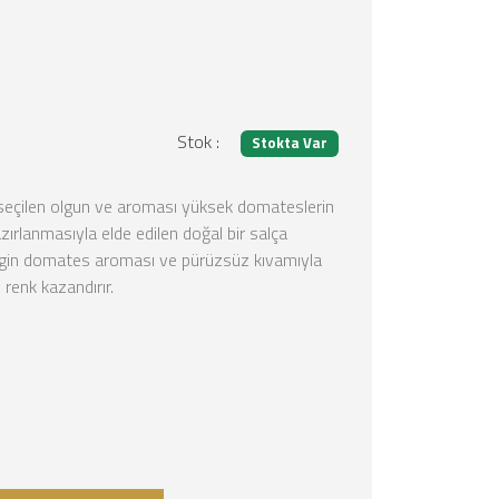
Stok :
Stokta Var
seçilen olgun ve aroması yüksek domateslerin
ırlanmasıyla elde edilen doğal bir salça
lirgin domates aroması ve pürüzsüz kıvamıyla
 renk kazandırır.